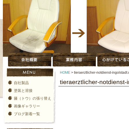
HOME
>
tieraerztlicher-notdienst-ingolstadt
tieraerztlicher-notdienst-
自社製品
塗装と溶接
籐（トウ）の張り替え
画像ギャラリー
ブログ新着一覧