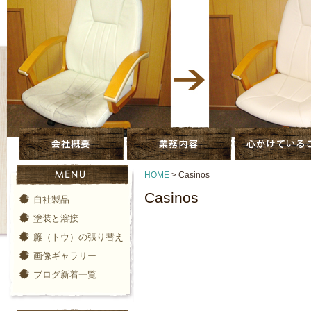
HOME
>
Сasinos
Сasinos
自社製品
塗装と溶接
籐（トウ）の張り替え
画像ギャラリー
ブログ新着一覧