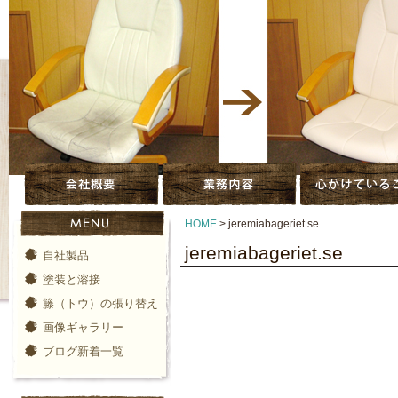
HOME
>
jeremiabageriet.se
jeremiabageriet.se
自社製品
塗装と溶接
籐（トウ）の張り替え
画像ギャラリー
ブログ新着一覧